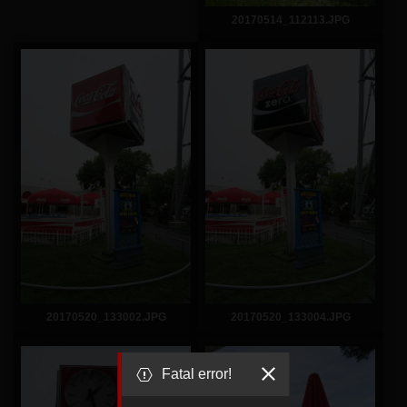
20170514_112113.JPG
20170520_133002.JPG
20170520_133004.JPG
Fatal error!