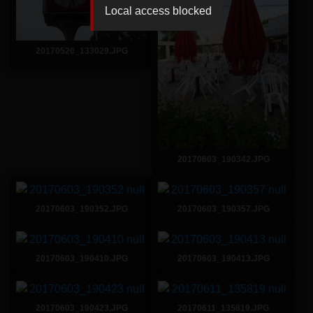
Local access blocked
20170520_133029.JPG
20170603_190342.JPG
20170603_190352.JPG
20170603_190357.JPG
20170603_190410.JPG
20170603_190413.JPG
20170603_190423.JPG
20170611_135819.JPG