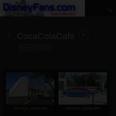
CocaColaCafe
5/14—7/22/17
20170514_111755.JPG
20170514_111839.JPG