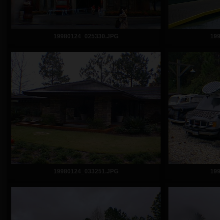
19980124_025330.JPG
19
19980124_033251.JPG
19