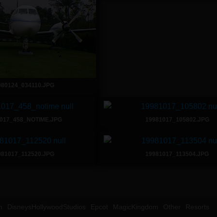
980124_034110.JPG
017_458_NOTIME.JPG
19981017_105802.JPG
981017_112520.JPG
19981017_113504.JPG
m
DisneysHollywoodStudios
Epcot
MagicKingdom
Other
Resorts