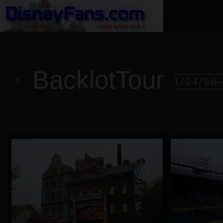
BacklotTour
1/24/98