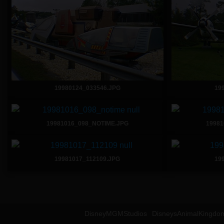
19980124_033546.JPG
19
19981016_098_NOTIME.JPG
19981
19981017_112109.JPG
19
DisneyMGMStudios
DisneysAnimalKingdo