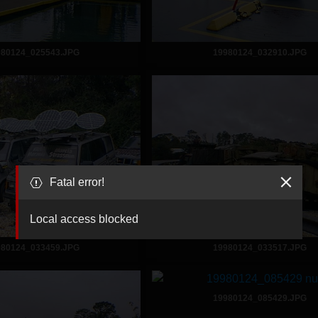
980124_025543.JPG
19980124_032910.JPG
Fatal error!
Local access blocked
980124_033459.JPG
19980124_033517.JPG
19980124_085429.JPG