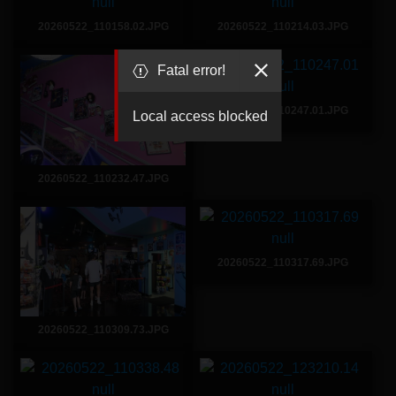
20260522_110158.02.JPG
20260522_110214.03.JPG
Fatal error!
20260522_110247.01.JPG
Local access blocked
20260522_110232.47.JPG
20260522_110317.69.JPG
20260522_110309.73.JPG