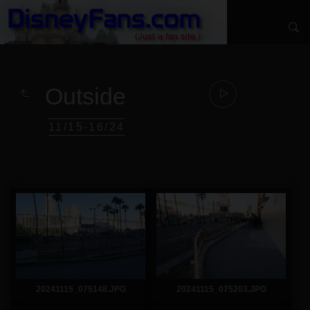
Outside
11/15-16/24
20241115_075148.JPG
20241115_075203.JPG