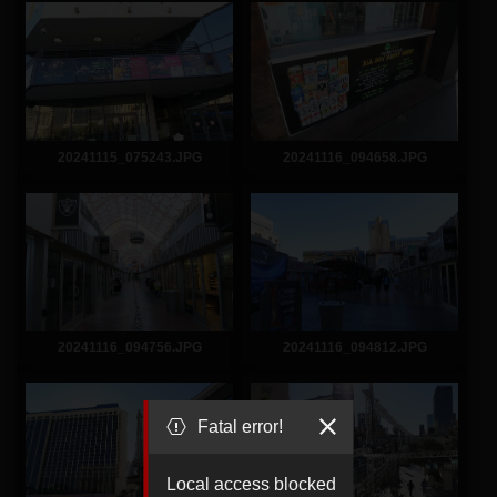
20241115_075243.JPG
20241116_094658.JPG
20241116_094756.JPG
20241116_094812.JPG
Fatal error!
Local access blocked