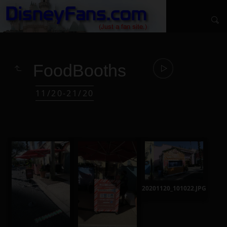
FoodBooths
11/20-21/20
20201120_101022.JPG