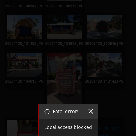
20201120_100947.JPG
20201120_100955.JPG
20201120_101138.JPG
20201120_101928.JPG
20201120_102016.JPG
20201120_104013.JPG
20201120_112142.JPG
20201120_112125.JPG
Fatal error!
Local access blocked