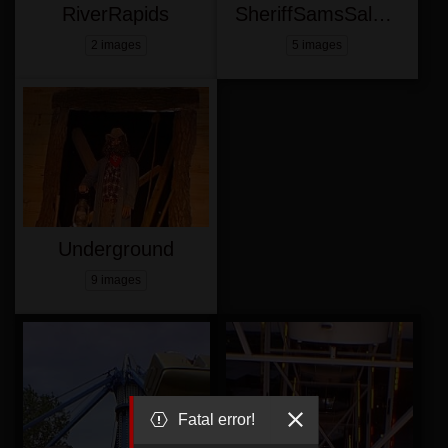
RiverRapids
SheriffSamsSaloon
2 images
5 images
Underground
9 images
Fatal error!